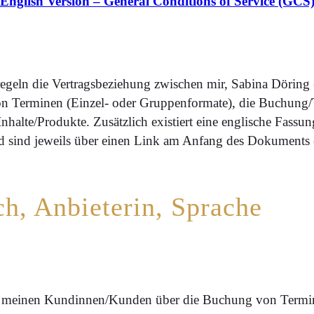
English Version – General Conditions of Service (GCS
egeln die Vertragsbeziehung zwischen mir, Sabina Dörin
on Terminen (Einzel- oder Gruppenformate), die Buchun
Inhalte/Produkte. Zusätzlich existiert eine englische Fass
nd sind jeweils über einen Link am Anfang des Dokuments
ch, Anbieterin, Sprache
nd meinen Kundinnen/Kunden über die Buchung von Termin